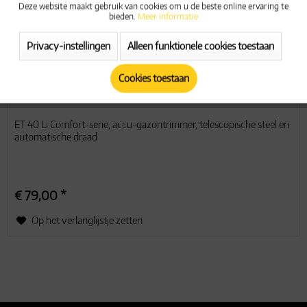
Deze website maakt gebruik van cookies om u de beste online ervaring te
Actieve
Functionele
bieden.
Meer informatie
Privacy-instellingen
Alleen funktionele cookies toestaan
Actieve
Marketing
Cookies toestaan
Actieve
Tracking
Mowox® ET 40 Li Accu grastrimmer
ET 40 Li Comfort-serie, accu-gazontrimmer, telescopische steel en
Actieve
Service
automatische draad
€ 79,00 *
Op het verlanglijstje zetten