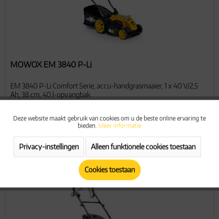
MOWOX EM 3840 P-Li
EM 3840 P-Li Comfort Serie, accu-handgrasmaaier, 1 x 40 V/2,5
Ah, 38 cm, 40 l-opvangbak
Deze website maakt gebruik van cookies om u de beste online ervaring te
Actieve
Functionele
bieden.
Meer informatie
€ 259,00 *
Privacy-instellingen
Alleen funktionele cookies toestaan
Actieve
Marketing
Op het verlanglijstje zetten
Cookies toestaan
Actieve
Tracking
Actieve
Service