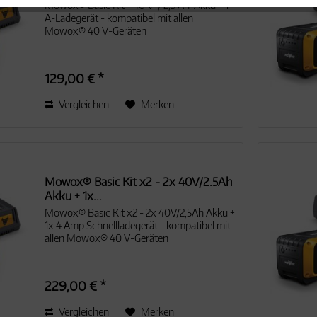
Mowox® Basic Kit - 40 V-/ 2,5 Ah-Akku + 1
A-Ladegerät - kompatibel mit allen
Mowox® 40 V-Geräten
129,00 € *
Vergleichen
Merken
Mowox® Basic Kit x2 - 2x 40V/2.5Ah
Akku + 1x...
Mowox® Basic Kit x2 - 2x 40V/2,5Ah Akku +
1x 4 Amp Schnellladegerät - kompatibel mit
allen Mowox® 40 V-Geräten
229,00 € *
Vergleichen
Merken