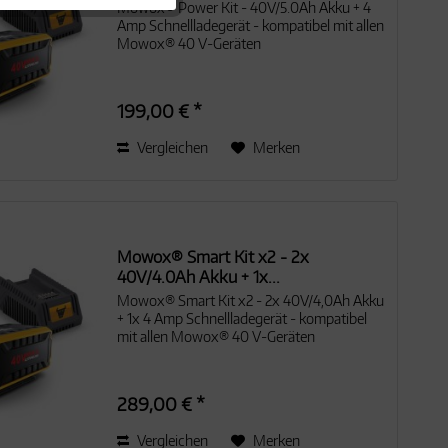
Mowox® Power Kit - 40V/5.0Ah Akku + 4
Amp Schnellladegerät - kompatibel mit allen
Mowox® 40 V-Geräten
Aktiv
Aktiv
199,00 € *
Vergleichen
Merken
Aktiv
Mowox® Smart Kit x2 - 2x
40V/4.0Ah Akku + 1x...
Mowox® Smart Kit x2 - 2x 40V/4,0Ah Akku
+ 1x 4 Amp Schnellladegerät - kompatibel
mit allen Mowox® 40 V-Geräten
289,00 € *
Vergleichen
Merken