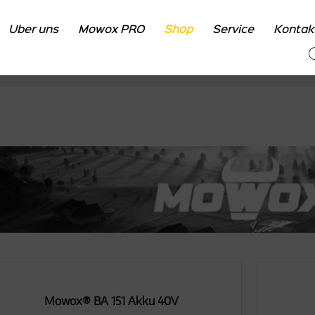
Über uns
Mowox PRO
Shop
Service
Kontak
Shop
Zubehör
Zubehör für Rasenmäher
Mowox® BA 151 Akku 40V