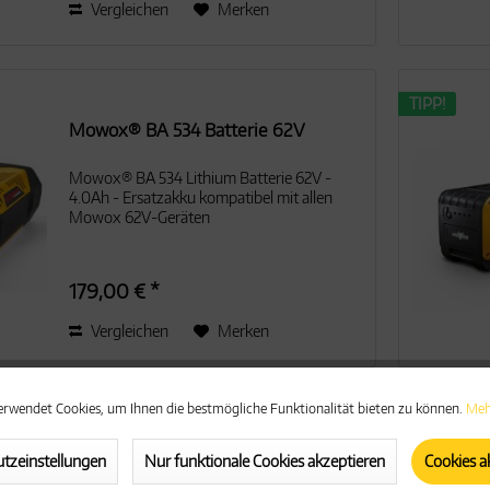
Vergleichen
Merken
TIPP!
Mowox® BA 534 Batterie 62V
Mowox® BA 534 Lithium Batterie 62V -
4.0Ah - Ersatzakku kompatibel mit allen
Mowox 62V-Geräten
179,00 € *
Vergleichen
Merken
erwendet Cookies, um Ihnen die bestmögliche Funktionalität bieten zu können.
Meh
TIPP!
Mowox® Basic Kit - 40 V-/ 2,5 Ah-
tzeinstellungen
Nur funktionale Cookies akzeptieren
Cookies a
Akku + 1...