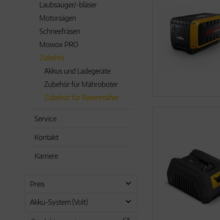
Laubsauger/-bläser
Motorsägen
Schneefräsen
Mowox PRO
Zubehör
Akkus und Ladegeräte
Zubehör für Mähroboter
Zubehör für Rasenmäher
Service
Kontakt
Karriere
Preis
Akku-System (Volt)
44,90 €
329,00 €
von
bis