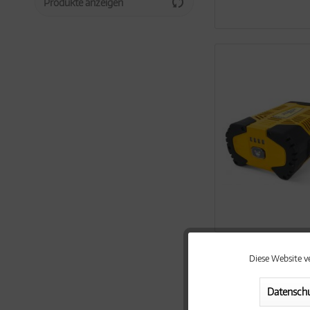
Produkte anzeigen
40V Max Lithium
62V Max Lithium
Diese Website v
Funktionale
Datenschu
Marketing