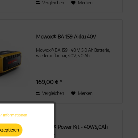
Vergleichen
Merken
Mowox® BA 159 Akku 40V
Mowox® BA 159 • 40 V, 5.0 Ah Batterie,
wiederaufladbar, 40V, 5.0 Ah
169,00 € *
Vergleichen
Merken
r Informationen
Aktiv
Mowox® Power Kit - 40V/5,0Ah
kzeptieren
Akku +...
Aktiv