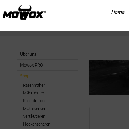
Home
Über uns
Mowox PRO
Shop
Rasenmäher
Mähroboter
Rasentrimmer
Motorsensen
Vertikutierer
Heckenscheren