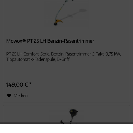
Mowox® PT 25 LH Benzin-Rasentrimmer
PT 25 LH Comfort-Serie, Benzin-Rasentrimmer, 2-Takt, 0,75 kW,
Tippautomatik-Fadenspule, D-Griff
149,00 € *
Merken