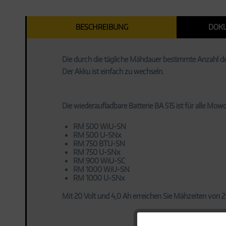
BESCHREIBUNG
DOK
Die durch die tägliche Mähdauer bestimmte Anzahl d
Der Akku ist einfach zu wechseln.
Die wiederaufladbare Batterie BA 515 ist für alle M
RM 500 WiU-SN
RM 500 U-SNx
RM 750 BTU-SN
RM 750 U-SNx
RM 900 WiU-SC
RM 1000 WiU-SN
RM 1000 U-SNx
Mit 20 Volt und 4,0 Ah erreichen Sie Mähzeiten von 