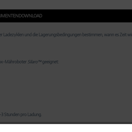
UMENTENDOWNLOAD
er Ladezyklen und die Lagerungsbedingungen bestimmen, wann es Zeit wir
owox-Mähroboter
Silaro™
geeignet:
2-3 Stunden pro Ladung.