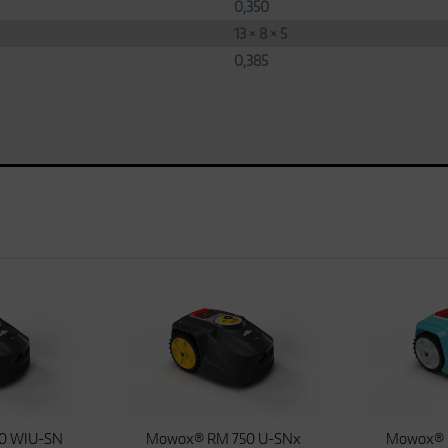
0,350
13 × 8 × 5
0,385
0 WIU-SN
Mowox® RM 750 U-SNx
Mowox® 