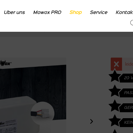
Über uns
Mowox PRO
Shop
Service
Kontak
Übersicht
Shop
Zubehör
Zubehör für Mährobote
leid
20 V
PAS
MÄ
GER
KEI