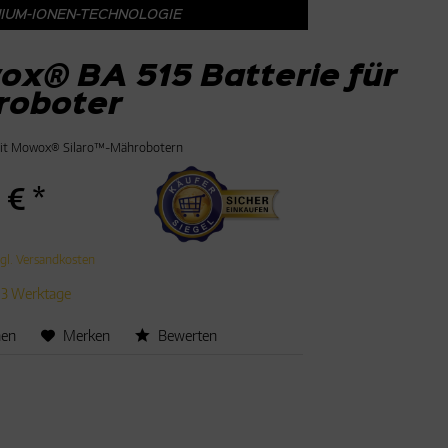
HIUM-IONEN-TECHNOLOGIE
x® BA 515 Batterie für
roboter
mit Mowox® Silaro™-Mährobotern
 € *
gl. Versandkosten
t 3 Werktage
hen
Merken
Bewerten