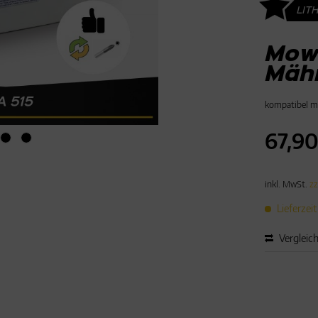
LIT
Mowo
Mäh
kompatibel 
67,90
inkl. MwSt.
zz
Lieferzei
Vergleic