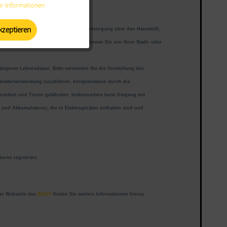
r Informationen
Aktiv
kzeptieren
getrennten Erfassung
zuzuführen. Die Entsorgung über den Hausmüll,
Aktiv
ressen kostenfreier Rückgabestellen können Sie von Ihrer
Stadt- oder
Aktiv
 längeren
Lebensdauer. Bitte vermeiden Sie die Vermüllung des
er Wiederverwendung
zuzuführen, beispielsweise durch die
nschen und Tieren gefährden. Insbesondere beim Umgang mit
Aktiv
n und Akkumulatoren, die in Elektrogeräten enthalten sind und
Aktiv
atoren
registriert.
der Webseite des
BMUV
finden Sie weitere Informationen hierzu.