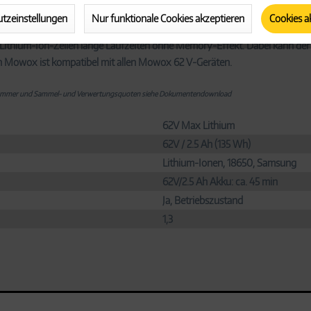
en in die Gartenarbeit. Alle Mowox 62 V-Geräte dürfen sich auf herrlich l
tzeinstellungen
Nur funktionale Cookies akzeptieren
Cookies a
senmähern und Rasentrimmern ordentlich Dampf. Das kompakte Gewicht von 
 Lithium-Ion-Zellen lange Laufzeiten ohne Memory-Effekt. Dabei kann der 
n Mowox ist kompatibel mit allen Mowox 62 V-Geräten.
gsnummer und Sammel- und Verwertungsquoten siehe Dokumentendownload
62V Max Lithium
62V / 2.5 Ah (135 Wh)
Lithium-Ionen, 18650, Samsung
62V/2.5 Ah Akku: ca. 45 min
Ja, Betriebszustand
1,3