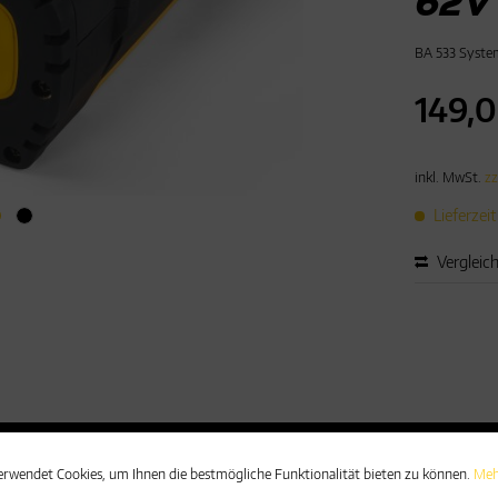
62V
BA 533 System
149,0
inkl. MwSt.
zz
Lieferzei
Vergleic
UMENTENDOWNLOAD
erwendet Cookies, um Ihnen die bestmögliche Funktionalität bieten zu können.
Meh