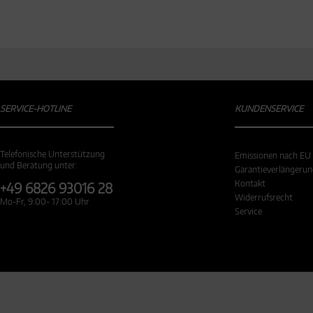
SERVICE-HOTLINE
KUNDENSERVICE
Telefonische Unterstützung
Emissionen nach EU
und Beratung unter:
Garantieverlängeru
Kontakt
+49 6826 93016 28
Widerrufsrecht
Mo-Fr, 9:00- 17:00 Uhr
Service