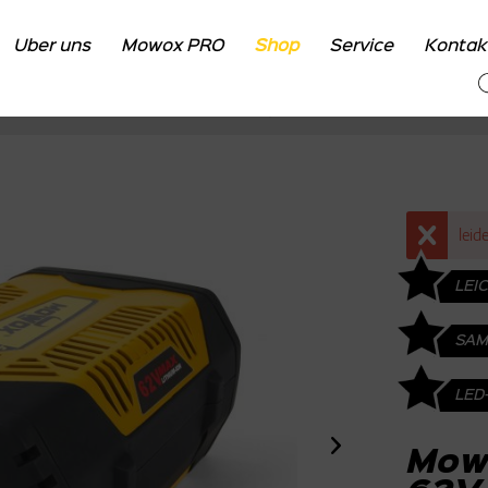
Über uns
Mowox PRO
Shop
Service
Kontak
Übersicht
Shop
Zubehör
leid
LEI
SAM
LED
Mow