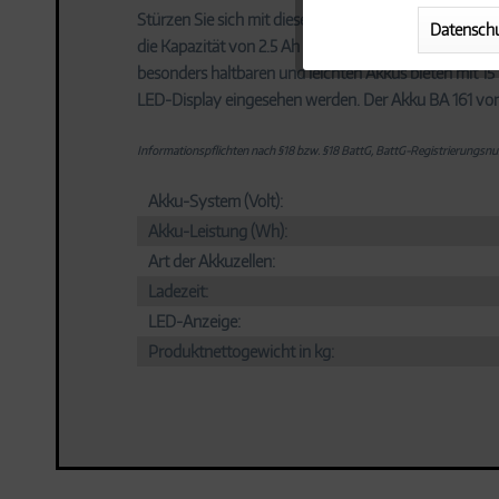
Stürzen Sie sich mit diesem Lithium-Akku energiegelad
Datenschu
die Kapazität von 2.5 Ah macht er Heckenscheren, Ra
Marketing
besonders haltbaren und leichten Akkus bieten mit 15
LED-Display eingesehen werden. Der Akku BA 161 vo
Tracking
Informationspflichten nach §18 bzw. §18 BattG, BattG-Registrierun
Personalisierung
Akku-System (Volt):
Akku-Leistung (Wh):
Service
Art der Akkuzellen:
Ladezeit:
LED-Anzeige:
Produktnettogewicht in kg: