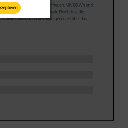
ange Arbeitseinsätze im Garten freuen. Mit 135 Wh und
kzeptieren
Aktiv
nur 1,3 kg sorgt für maximale Flexibilität, die
aktuelle Ladezustand des Akkus jederzeit über das
Aktiv
Aktiv
Aktiv