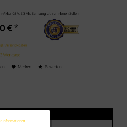
-Akku: 62 V, 2,5 Ah, Samsung Lithium-Ionen Zellen
0 € *
gl. Versandkosten
t 3 Werktage
hen
Merken
Bewerten
r Informationen
Aktiv