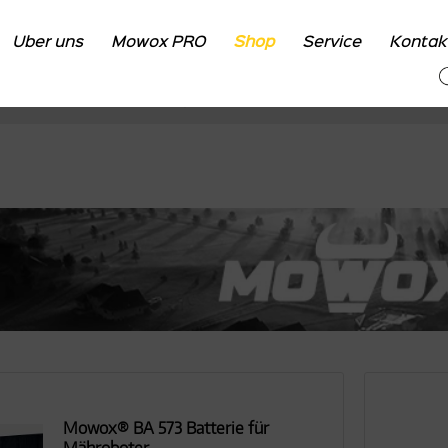
Über uns
Mowox PRO
Shop
Service
Kontak
Shop
Zubehör
Mowox® BA 573 Batterie für