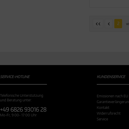
2
v
SERVICE-HOTLINE
KUNDENSERVICE
Telefonische Unterstützung
Emissionen nach EU
und Beratung unter:
Garantieverlängeru
Kontakt
+49 6826 93016 28
Widerrufsrecht
Mo-Fr, 9:00- 17:00 Uhr
Service