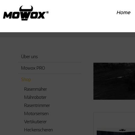
Home
Über uns
Mowox PRO
Shop
Rasenmäher
Mähroboter
Rasentrimmer
Motorsensen
Vertikutierer
Heckenscheren