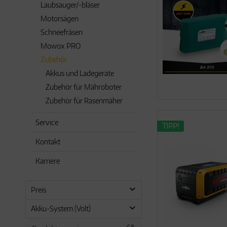
Laubsauger/-bläser
Motorsägen
Schneefräsen
Mowox PRO
Zubehör
Akkus und Ladegeräte
Zubehör für Mähroboter
Zubehör für Rasenmäher
Service
TIPP!
Kontakt
Karriere
Preis
Akku-System (Volt)
7,95 €
329,00 €
von
bis