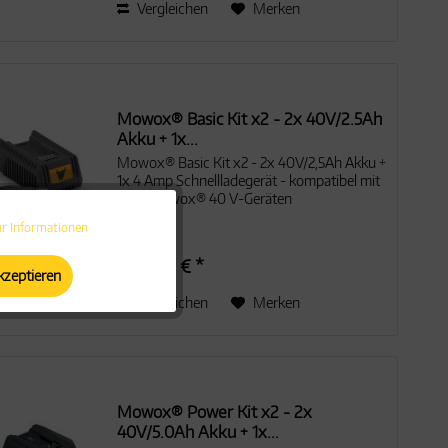
Vergleichen
Merken
Mowox® Basic Kit x2 - 2x 40V/2.5Ah
Akku + 1x...
Mowox® Basic Kit x2 - 2x 40V/2,5Ah Akku +
1x 4 Amp Schnellladegerät - kompatibel mit
allen Mowox® 40 V-Geräten
r Informationen
Aktiv
229,00 € *
kzeptieren
Aktiv
Vergleichen
Merken
Aktiv
Aktiv
Mowox® Power Kit x2 - 2x
40V/5.0Ah Akku + 1x...