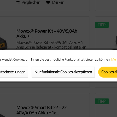
Vergleichen
Merken
TIPP!
Mowox® Power Kit - 40V/5,0Ah
Akku +...
Mowox® Power Kit - 40V/5.0Ah Akku + 4
Amp Schnellladegerät - kompatibel mit allen
Mowox® 40 V-Geräten
erwendet Cookies, um Ihnen die bestmögliche Funktionalität bieten zu können.
Meh
199,00 € *
tzeinstellungen
Nur funktionale Cookies akzeptieren
Cookies a
Vergleichen
Merken
TIPP!
Mowox® Smart Kit x2 - 2x
40V/4.0Ah Akku + 1x...