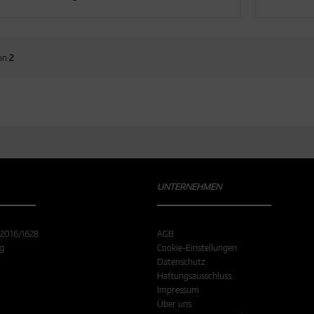
on
2
UNTERNEHMEN
 2016/1628
AGB
ng
Cookie-Einstellungen
Datenschutz
Haftungsausschluss
Impressum
Über uns