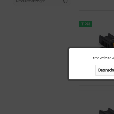
Produkte anzeigen
40V Max Lithium
62V Max Lithium
TIPP!
Diese Website v
Funktionale
Datenschu
Marketing
Tracking
Personalisierung