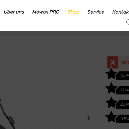
Über uns
Mowox PRO
Shop
Service
Kontak
Übersicht
Shop
Rasenmäher
Elektro
leid
XL-
KLA
ZEN
GEW