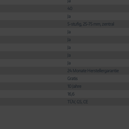
Ja
40
Ja
5-stufig, 25-75 mm, zentral
Ja
Ja
Ja
Ja
Ja
24 Monate Herstellergarantie
Gratis
10 Jahre
16,6
TÜV, GS, CE