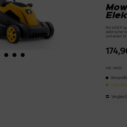
Mow
Ele
EM 4018 P aus
elektrischer 
und einem 35 
174,9
inkl. MwSt.
Versandko
Lieferzei
Vergleic