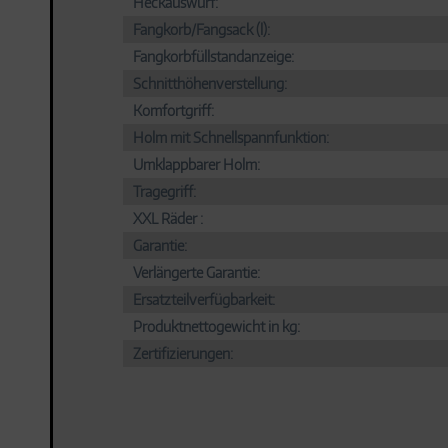
Heckauswurf:
Service
Fangkorb/Fangsack (l):
Fangkorbfüllstandanzeige:
Schnitthöhenverstellung:
Komfortgriff:
Holm mit Schnellspannfunktion:
Umklappbarer Holm:
Tragegriff:
XXL Räder :
Garantie:
Verlängerte Garantie:
Ersatzteilverfügbarkeit:
Produktnettogewicht in kg:
Zertifizierungen: