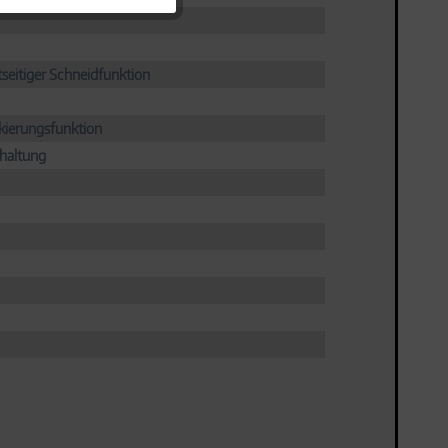
Aktiv
tseitiger Schneidfunktion
Aktiv
kierungsfunktion
chaltung
Aktiv