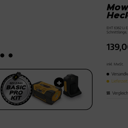
Mow
Hec
EHT 6362 Li 
Schnittlänge,
139,0
inkl. MwSt.
Versandko
Lieferzei
Vergleic