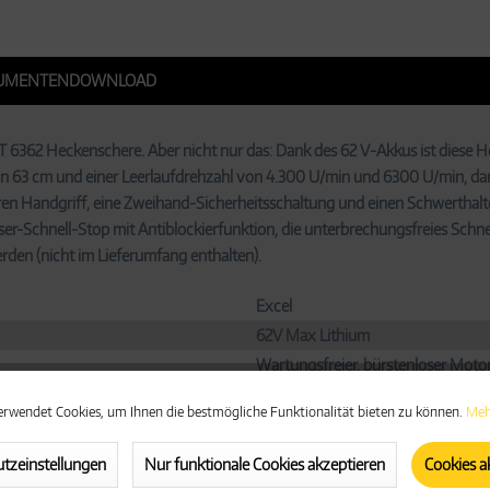
UMENTENDOWNLOAD
 6362 Heckenschere. Aber nicht nur das: Dank des 62 V-Akkus ist diese He
n 63 cm und einer Leerlaufdrehzahl von 4.300 U/min und 6300 U/min, dank
n Handgriff, eine Zweihand-Sicherheitsschaltung und einen Schwerthalter
sser-Schnell-Stop mit Antiblockierfunktion, die unterbrechungsfreies Sch
rden (nicht im Lieferumfang enthalten).
Excel
62V Max Lithium
Wartungsfreier, bürstenloser Motor
Single-Akku-System
erwendet Cookies, um Ihnen die bestmögliche Funktionalität bieten zu können.
Meh
-
-
tzeinstellungen
Nur funktionale Cookies akzeptieren
Cookies a
630