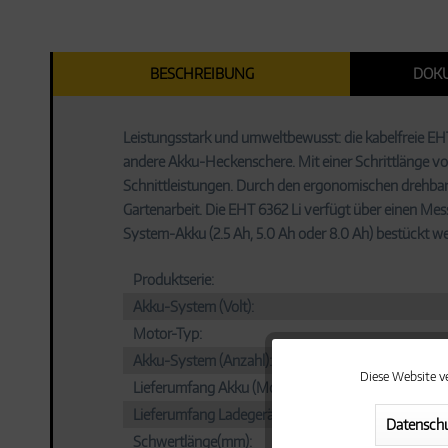
BESCHREIBUNG
DOK
Leistungsstark und umweltbewusst: die kabelfreie EHT
andere Akku-Heckenschere. Mit einer Schrittlänge vo
Schnittleistungen. Durch den ergonomischen drehbare
Gartenarbeit. Die EHT 6362 Li verfügt über einen Me
System-Akku (2.5 Ah, 5.0 Ah oder 8.0 Ah) bestückt we
Produktserie:
Akku-System (Volt):
Motor-Typ:
Akku-System (Anzahl):
Diese Website v
Funktionale
Lieferumfang Akku (Modell):
Lieferumfang Ladegerät (Modell):
Datenschu
Marketing
Schwertlänge(mm):