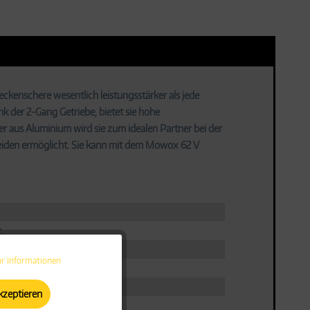
ckenschere wesentlich leistungsstärker als jede
 der 2-Gang Getriebe, bietet sie hohe
 aus Aluminium wird sie zum idealen Partner bei der
neiden ermöglicht. Sie kann mit dem Mowox 62 V
,
r Informationen
Aktiv
kzeptieren
Aktiv