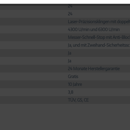
24
24
Laser-Präzisionsklingen mit doppel
4300 U/min und 6300 U/min
Messer-Schnell-Stop mit Anti-Bloc
Ja, und mit Zweihand-Sicherheitss
Ja
Ja
24 Monate Herstellergarantie
Gratis
10 Jahre
3,8
TÜV, GS, CE