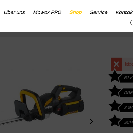
Über uns
Mowox PRO
Shop
Service
Kontak
Übersicht
Shop
Heckenscheren
Akku
leid
62V
DRE
2 G
SCH