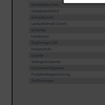
Schnittstärke (mm):
Zahnabstand (MM):
Tracking
Schneidtechnik:
Leerlaufdrehzahl (U/min):
Personalisierung
Sicherheit:
Handschutz:
Service
Ringförmiger Griff:
Messerschutz:
Garantie:
Verlängerte Garantie:
Ersatzteilverfügbarkeit:
Produktnettogewicht in kg:
Zertifizierungen: